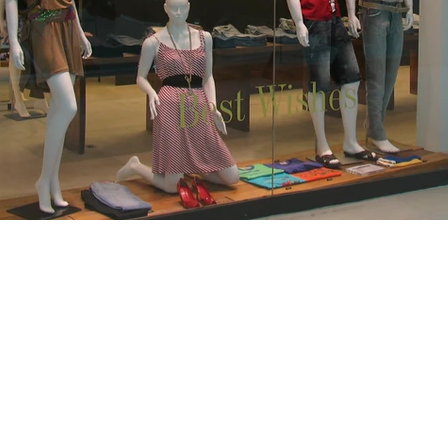
Av. Júlio de Sá Bierrenbach, 200 - Sala 102. Ed. Indic -
WWO Barra Olímpica - Rio de Janeiro - RJ